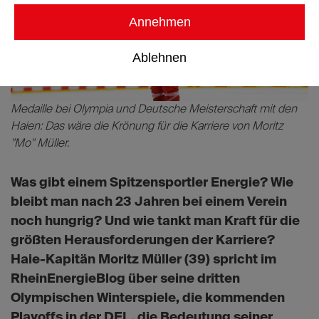
Annehmen
Ablehnen
Medaille bei Olympia und Deutsche Meisterschaft mit den
Haien: Das wäre die Krönung für die Karriere von Moritz
"Mo" Müller.
Was gibt einem Spitzensportler Energie? Wie
bleibt man nach 23 Jahren bei einem Verein
noch hungrig? Und wie tankt man Kraft für die
größten Herausforderungen der Karriere?
Haie-Kapitän Moritz Müller (39) spricht im
RheinEnergieBlog über seine dritten
Olympischen Winterspiele, die kommenden
Playoffs in der DEL, die Bedeutung seiner