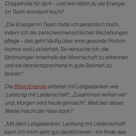
Eishockey ganz vorne: Hinter Fahnenträger und NHL-Star Leon
Draisaitl schritt Moritz Müller (r.) in erster Reihe ins Mailänder San Siro
Stadion.
Du bist ein enorm wichtiger Teil der Haie und der
Nationalmannschaft. Was bedeutet diese
Doppelrolle für dich – und wie hältst du die Energie
im Team konstant hoch?
„Die Energie im Team halte ich persönlich hoch,
indem ich die zwischenmenschlichen Beziehungen
pflege – das geht häufig über eine gesunde Portion
Humor und Lockerheit. So versuche ich, die
Strömungen innerhalb der Mannschaft zu erkennen
und sie dementsprechend in gute Bahnen zu