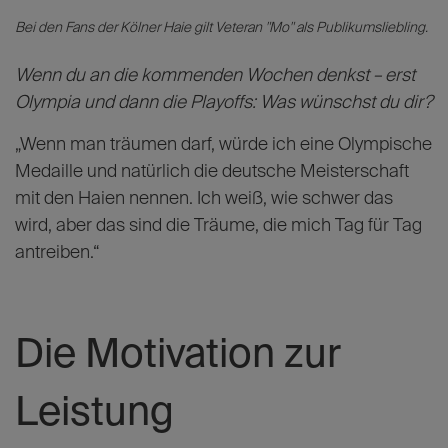
„Ich bin als Kind viel herumgekommen, und als ich
damals in Köln angekommen bin, habe ich
wahrscheinlich gefunden, was ich lange gesucht
hatte – eine Art Hafen. Ich fühle mich in Köln sehr
wohl und kann mir nicht vorstellen, hier wieder
wegzugehen.“
Bei den Fans der Kölner Haie gilt Veteran "Mo" als Publikumsliebling.
Wenn du an die kommenden Wochen denkst – erst
Olympia und dann die Playoffs: Was wünschst du dir?
„Wenn man träumen darf, würde ich eine Olympische
Medaille und natürlich die deutsche Meisterschaft
mit den Haien nennen. Ich weiß, wie schwer das
wird, aber das sind die Träume, die mich Tag für Tag
antreiben.“