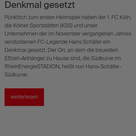
Aug
Hans-Schäfer-Südkurve:
R
Effzeh-Legende im
L
RheinEnergieSTADION ein
Denkmal gesetzt
P
h
Pünktlich zum ersten Heimspiel haben der 1. FC Köln,
S
die Kölner Sportstätten (KSS) und unser
s
Unternehmen der im November vergangenen Jahres
j
verstorbenen FC-Legende Hans Schäfer ein
w
Denkmal gesetzt. Der Ort, an dem die treuesten
R
Effzeh-Anhänger zu Hause sind, die Südkurve im
w
RheinEnergieSTADION, heißt nun Hans-Schäfer-
so
Südkurve.