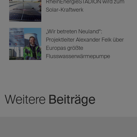
Fernwärme erklärt: Funktion,
Kosten sowie Vor- und Nachteile
Energiewende in Köln: Das
RheinEnergieSTADION wird zum
Solar-Kraftwerk
„Wir betreten Neuland“:
Projektleiter Alexander Felk über
Europas größte
Flusswasserwärmepumpe