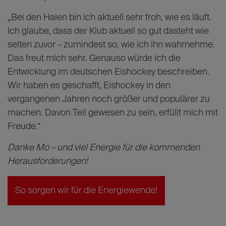
müsste man wahrscheinlich sehr tief hineingehen
und fragen: Wie bin ich so geworden, wie ich bin?
Aber ich hatte zum Glück nie Probleme, mich zu
motivieren.“
Was möchtest du am Ende deiner Karriere
hinterlassen – bei den Haien und im deutschen
Eishockey?
„Bei den Haien bin ich aktuell sehr froh, wie es läuft.
Ich glaube, dass der Klub aktuell so gut dasteht wie
selten zuvor – zumindest so, wie ich ihn wahrnehme.
Das freut mich sehr. Genauso würde ich die
Entwicklung im deutschen Eishockey beschreiben.
Wir haben es geschafft, Eishockey in den
vergangenen Jahren noch größer und populärer zu
machen. Davon Teil gewesen zu sein, erfüllt mich mit
Freude.“