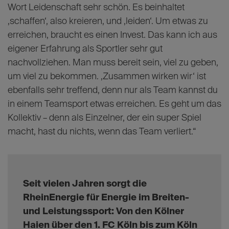
lenken.“
Die
RheinEnergie
arbeitet mit Leitgedanken wie
‚Leistung mit Leidenschaft‘, ‚Zusammen wirken wir‘
und ‚Morgen wird heute gemacht‘. Welcher dieser
Werte macht die Haie stark?
„Mit dem Leitgedanken ‚Leistung mit Leidenschaft‘
kann ich mich sehr gut identifizieren – ich finde das
Wort Leidenschaft sehr schön. Es beinhaltet
‚schaffen‘, also kreieren, und ‚leiden‘. Um etwas zu
erreichen, braucht es einen Invest. Das kann ich aus
eigener Erfahrung als Sportler sehr gut
nachvollziehen. Man muss bereit sein, viel zu geben,
um viel zu bekommen. ‚Zusammen wirken wir‘ ist
ebenfalls sehr treffend, denn nur als Team kannst du
in einem Teamsport etwas erreichen. Es geht um das