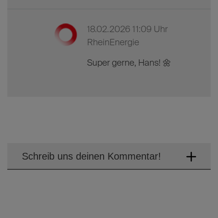
Danke für diesen Beitrag So kennt
man den Mo keine Überheblichkeit
und geerdet. Daumen sind gedrückt
für beide Ziele. Hoffen wir das er und
die anderen gesund von Olympia
zurück kommen, egal welche
Medallie.
18.02.2026 11:09 Uhr
RheinEnergie
Super gerne, Hans! 🌼