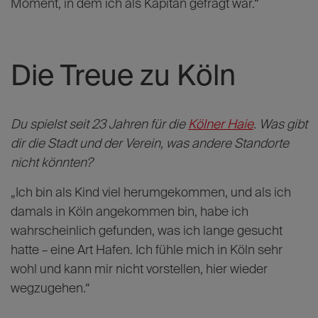
du die Haie wieder ‚aufladen‘ musstest?
„Da fällt mir die Zeit zu Beginn der Saison ein, als wir
die beiden Spiele zu Hause verloren hatten. Wir
waren mit großen Hoffnungen in die Spielzeit
gestartet, waren als Vizemeister selbstbewusst und
mussten dann gegen zwei starke Teams in einer
vollen Arena den Kürzeren ziehen. Das war schon ein
Moment, in dem ich als Kapitän gefragt war.“
Die Treue zu Köln
Du spielst seit 23 Jahren für die
Kölner Haie
. Was gibt
dir die Stadt und der Verein, was andere Standorte
nicht könnten?