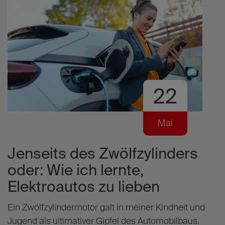
22
Mai
E
Jenseits des Zwölfzylinders
d
K
oder: Wie ich lernte,
Elektroautos zu lieben
er
M
b
Ein Zwölfzylindermotor galt in meiner Kindheit und
F
Jugend als ultimativer Gipfel des Automobilbaus.