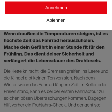
Annehmen
Ablehnen
Wenn draußen die Temperaturen steigen, ist es
höchste Zeit das Fahrrad herauszuholen.
Mache dein Gefährt in einer Stunde fit für den
Frühling. Das dient deiner Sicherheit und
verlängert die Lebensdauer des Drahtesels.
Die Kette knirscht, die Bremsen greifen ins Leere und
die Klingel gibt keinen Ton von sich. Nach dem
Winter, wenn das Fahrrad längere Zeit im Keller oder
Freien stand, kann es bei der ersten Fahrradtour zu
solchen bösen Überraschungen kommen. Dagegen
hilft vorher ein Frühjahrs-Check. Und der geht so: