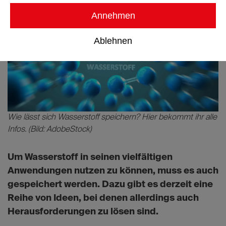
Annehmen
Ablehnen
Wie lässt sich Wasserstoff speichern? Hier bekommt ihr alle
Infos. (Bild: AdobeStock)
Um Wasserstoff in seinen vielfältigen
Anwendungen nutzen zu können, muss es auch
gespeichert werden. Dazu gibt es derzeit eine
Reihe von Ideen, bei denen allerdings auch
Herausforderungen zu lösen sind.