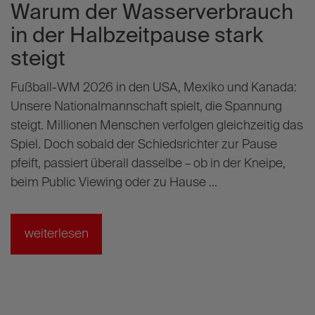
Warum der Wasserverbrauch
k
–
in der Halbzeitpause stark
T
steigt
M
st
Fußball-WM 2026 in den USA, Mexiko und Kanada:
m
Unsere Nationalmannschaft spielt, die Spannung
g
steigt. Millionen Menschen verfolgen gleichzeitig das
Al
Spiel. Doch sobald der Schiedsrichter zur Pause
W
pfeift, passiert überall dasselbe – ob in der Kneipe,
W
beim Public Viewing oder zu Hause ...
h
weiterlesen