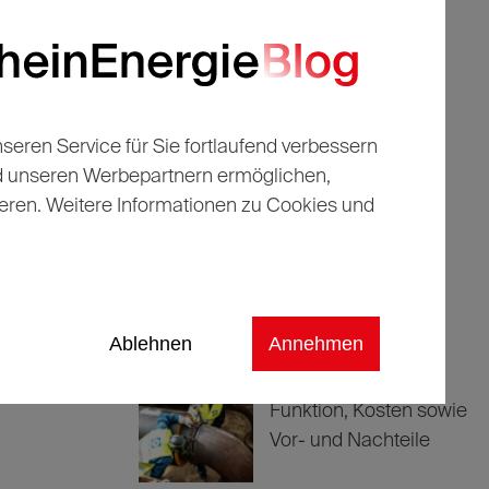
ind wir
ren Service für Sie fortlaufend verbessern
Top-
Beitrag
nd unseren Werbepartnern ermöglichen,
eren. Weitere Informationen zu Cookies und
Legenden, Knipser,
schräge Typen: Das
sind die besten FC-
Stürmer aller Zeiten
Ablehnen
Annehmen
Fernwärme erklärt:
Funktion, Kosten sowie
Vor- und Nachteile