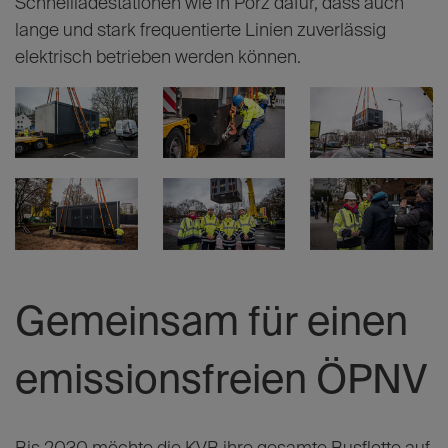
Fahrtrichtung zwischen Porz Markt und dem
Chempark Leverkusen zu den längsten
Busverbindungen im Kölner Stadtgebiet zählen, sind
auf regelmäßige Nachladungen im Tagesverlauf
angewiesen.
Nachts werden die Elektrobusse in den
Betriebshöfen der
KVB
geladen. Tagsüber sorgen
Schnellladestationen wie in Porz dafür, dass auch
lange und stark frequentierte Linien zuverlässig
elektrisch betrieben werden können.