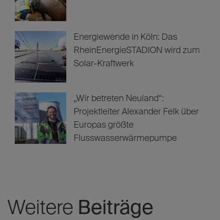
Legenden, Knipser, schräge
Typen: Das sind die besten FC-
Stürmer aller Zeiten
Fernwärme erklärt: Funktion,
Kosten sowie Vor- und Nachteile
Energiewende in Köln: Das
RheinEnergieSTADION wird zum
Solar-Kraftwerk
„Wir betreten Neuland“:
Projektleiter Alexander Felk über