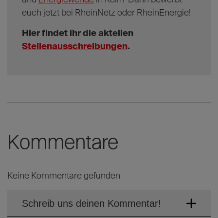
einen emissionsfreien, leisen und zuverlässigen
Busverkehr – und damit ein weiterer Baustein für die
Verkehrswende und den Ausbau der
Elektromobilität
in Köln.
Ihr wollt mithelfen bei der Kölner Verkehrs-
und
Energiewende
in Köln? Dann bewerbt
euch jetzt bei RheinNetz oder RheinEnergie!
Hier findet ihr die aktellen
Stellenausschreibungen
.