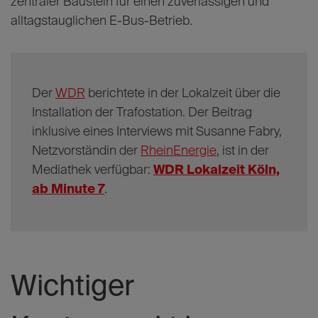
An der Haltestelle Porz Markt stehen künftig drei
Schnellladepunkte zur Verfügung. Dort können E-
Busse mit einer Leistung von bis zu 500 Kilowatt
geladen werden. Während das Fahrpersonal an der
Endhaltestelle pausiert, erhalten die Fahrzeuge
ausreichend Energie für die nächsten Umläufe.
Dieses sogenannte „Opportunity Charging“ ist ein
zentraler Baustein für einen zuverlässigen und
alltagstauglichen E-Bus-Betrieb.
Der
WDR
berichtete in der Lokalzeit über die
Installation der Trafostation. Der Beitrag
inklusive eines Interviews mit Susanne Fabry,
Netzvorständin der
RheinEnergie
, ist in der