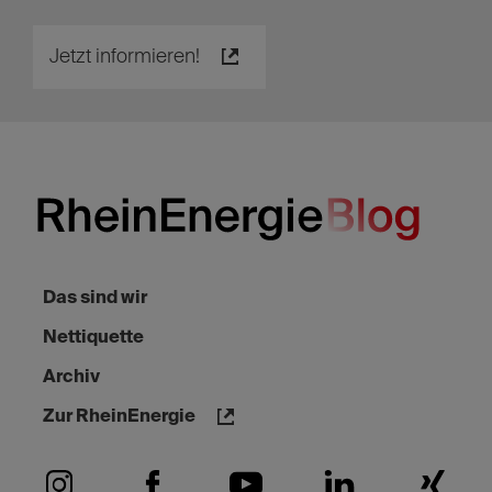
Energiewende voran
Schon seit mehr als 150 Jahren setzen wir uns
für einen nachhaltigen Umgang mit Energie und
Ressourcen ein. Erfahrt hier, wie wir die Energie-
und Wärmewende voranbringen und
erneuerbare Energien fördern.
Jetzt informieren!