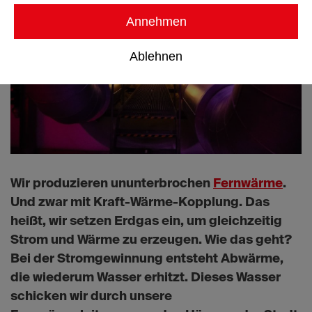
Annehmen
Ablehnen
Wir produzieren ununterbrochen
Fernwärme
.
Und zwar mit Kraft-Wärme-Kopplung. Das
heißt, wir setzen Erdgas ein, um gleichzeitig
Strom und Wärme zu erzeugen. Wie das geht?
Bei der Stromgewinnung entsteht Abwärme,
die wiederum Wasser erhitzt. Dieses Wasser
schicken wir durch unsere