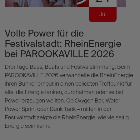
Jul
Volle Power für die
W
Festivalstadt: RheinEnergie
e
bei PAROOKAVILLE 2026
I
Drei Tage Bass, Beats und Festivalstimmung: Beim
a
PAROOKAVILLE 2026 verwandelte die RheinEnergie
K
ihren Bunker erneut in einen beliebten Treffpunkt für
d
alle, die Energie tanken, durchatmen oder selbst
a
Power erzeugen wollten. Ob Oxygen Bar, Water
F
Power Sprint oder Dunk Tank – mitten in der
U
Festivalstadt zeigte die RheinEnergie, wie vielseitig
Energie sein kann.