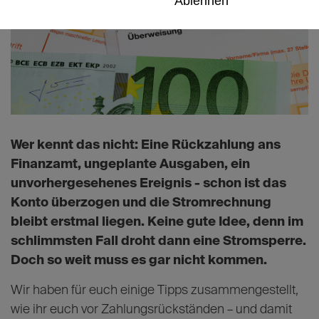
Ablehnen
Wer kennt das nicht: Eine Rückzahlung ans
Finanzamt, ungeplante Ausgaben, ein
unvorhergesehenes Ereignis - schon ist das
Konto überzogen und die Stromrechnung
bleibt erstmal liegen. Keine gute Idee, denn im
schlimmsten Fall droht dann eine Stromsperre.
Doch so weit muss es gar nicht kommen.
Wir haben für euch einige Tipps zusammengestellt,
wie ihr euch vor Zahlungsrückständen – und damit