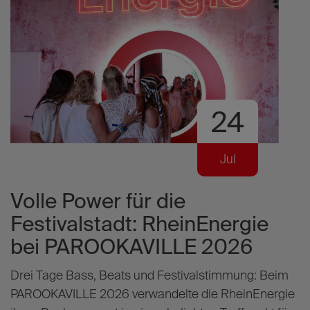
24
Jul
Volle Power für die
W
Festivalstadt: RheinEnergie
Z
bei PAROOKAVILLE 2026
Drei Tage Bass, Beats und Festivalstimmung: Beim
Z
PAROOKAVILLE 2026 verwandelte die RheinEnergie
b