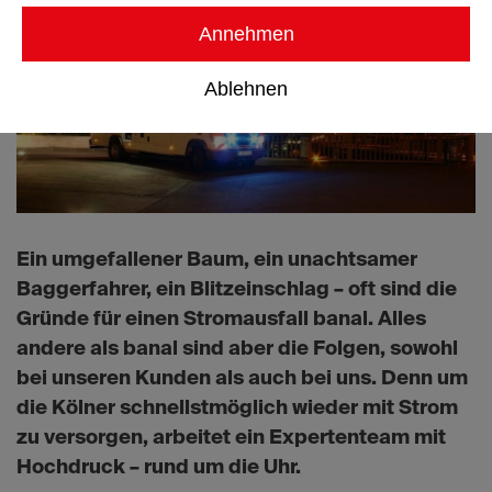
Annehmen
Ablehnen
Ein umgefallener Baum, ein unachtsamer
Baggerfahrer, ein Blitzeinschlag – oft sind die
Gründe für einen Stromausfall banal. Alles
andere als banal sind aber die Folgen, sowohl
bei unseren Kunden als auch bei uns. Denn um
die Kölner schnellstmöglich wieder mit Strom
zu versorgen, arbeitet ein Expertenteam mit
Hochdruck – rund um die Uhr.