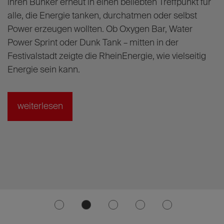
ihren Bunker erneut in einen beliebten Treffpunkt für
m
alle, die Energie tanken, durchatmen oder selbst
b
Power erzeugen wollten. Ob Oxygen Bar, Water
J
Power Sprint oder Dunk Tank – mitten in der
Festivalstadt zeigte die RheinEnergie, wie vielseitig
Energie sein kann.
weiterlesen