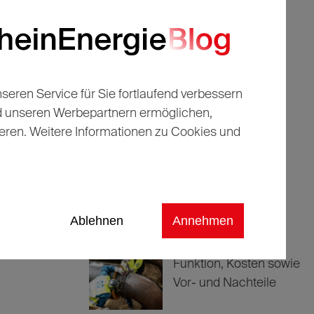
ind wir
ren Service für Sie fortlaufend verbessern
Top-
Beitrag
nd unseren Werbepartnern ermöglichen,
eren. Weitere Informationen zu Cookies und
Legenden, Knipser,
schräge Typen: Das
sind die besten FC-
Stürmer aller Zeiten
Ablehnen
Annehmen
Fernwärme erklärt:
Funktion, Kosten sowie
Vor- und Nachteile